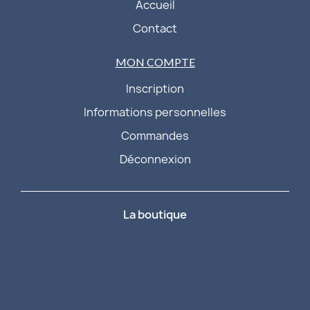
Accueil
Contact
MON COMPTE
Inscription
Informations personnelles
Commandes
Déconnexion
La boutique
Accessoires électroniques
Avion / Planeur
Bateau RC
Carburant
Chargeur et Accus
Circuit slot voiture
Drone
Games workshop
Hélicoptère
Jeux
Légo
Librairie / catalogue
Loisirs créatif
Lubrifiant
Maquettes
Matériaux, outillage, visserie
Motorisation