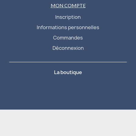
MON COMPTE
Inscription
Informations personnelles
Commandes
Déconnexion
La boutique
Accessoires électroniques
Avion / Planeur
Bateau RC
Carburant
Chargeur et Accus
Circuit slot voiture
Drone
Games workshop
Hélicoptère
Jeux
Légo
Librairie / catalogue
Loisirs créatif
Lubrifiant
Maquettes
Matériaux, outillage, visserie
Motorisation
Radio commande
Roues / Pneus / Jantes
Simulateur
Véhicule de collection
Véhicule RC
Produits fans
Vintage
Promotions
Nouveautés