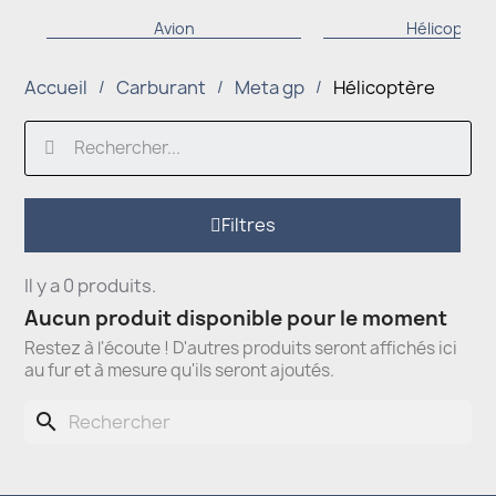
Avion
Hélicoptère
Accueil
Carburant
Meta gp
Hélicoptère
Filtres
Il y a 0 produits.
Aucun produit disponible pour le moment
Restez à l'écoute ! D'autres produits seront affichés ici
au fur et à mesure qu'ils seront ajoutés.
search