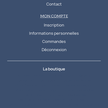
Contact
MON COMPTE
Inscription
Informations personnelles
Commandes
Déconnexion
La boutique
Accessoires électroniques
Avion / Planeur
Bateau RC
Carburant
Chargeur et Accus
Circuit slot voiture
Drone
Games workshop
Hélicoptère
Jeux
Légo
Librairie / catalogue
Loisirs créatif
Lubrifiant
Maquettes
Matériaux, outillage, visserie
Motorisation
Radio commande
Roues / Pneus / Jantes
Simulateur