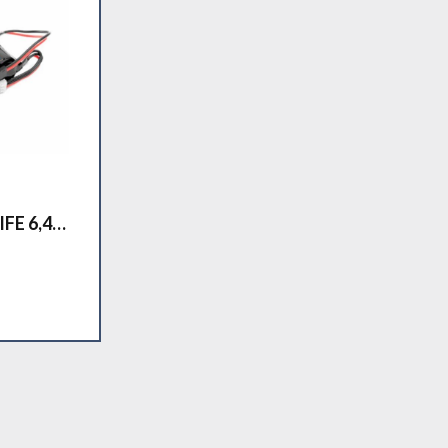
IFE 6,4V
RX
au panier