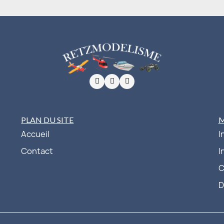
PLAN DU SITE
Accueil
I
Contact
I
C
D