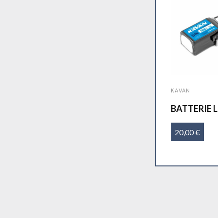
KAVAN
BATTERIE L
1800MAH 
20,00 €
Ajouter 