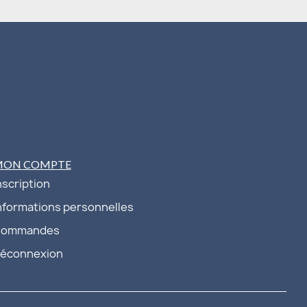
MON COMPTE
nscription
nformations personnelles
ommandes
éconnexion