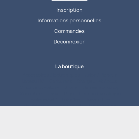
Inscription
Informations personnelles
Commandes
Déconnexion
La boutique
Accessoires électroniques
Avion / Planeur
Bateau RC
Carburant
Chargeur et Accus
Circuit slot voiture
Drone
Games workshop
Hélicoptère
Jeux
Légo
Librairie / catalogue
Loisirs créatif
Lubrifiant
Maquettes
Matériaux, outillage, visserie
Motorisation
Radio commande
Roues / Pneus / Jantes
Simulateur
Véhicule de collection
Véhicule RC
Produits fans
Vintage
Promotions
Nouveautés