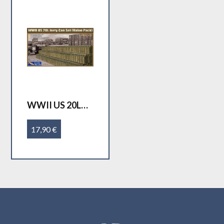
WWII US 20L
Jerry Can Set
(Value Pack)
17,90 €