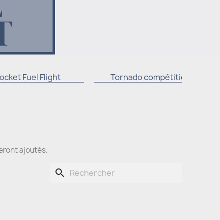
L
T
ocket Fuel Flight
Tornado compétition
seront ajoutés.
search