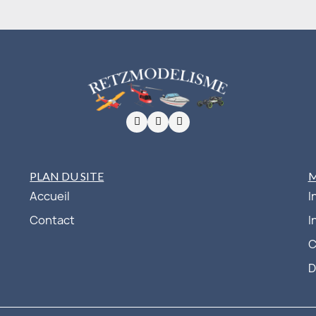
PLAN DU SITE
Accueil
I
Contact
I
C
D