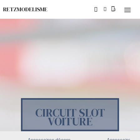
RETZMODELISME
CIRCUIT SLOT
VOITURE
Accessoires décors
Accessoires di