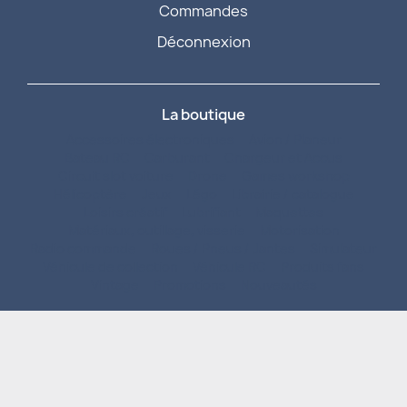
Commandes
Déconnexion
La boutique
Accessoires électroniques
Avion / Planeur
Bateau RC
Carburant
Chargeur et Accus
Circuit slot voiture
Drone
Games workshop
Hélicoptère
Jeux
Légo
Librairie / catalogue
Loisirs créatif
Lubrifiant
Maquettes
Matériaux, outillage, visserie
Motorisation
Radio commande
Roues / Pneus / Jantes
Simulateur
Véhicule de collection
Véhicule RC
Produits fans
Vintage
Promotions
Nouveautés
Vistalid 2025 - Tous droits réservés
Mentions légales
Politique de cookies
Conditions générales de vente