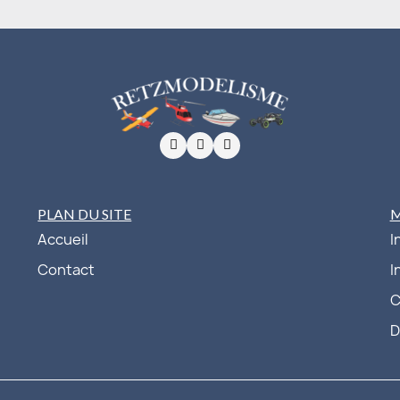
PLAN DU SITE
Accueil
I
Contact
I
C
D