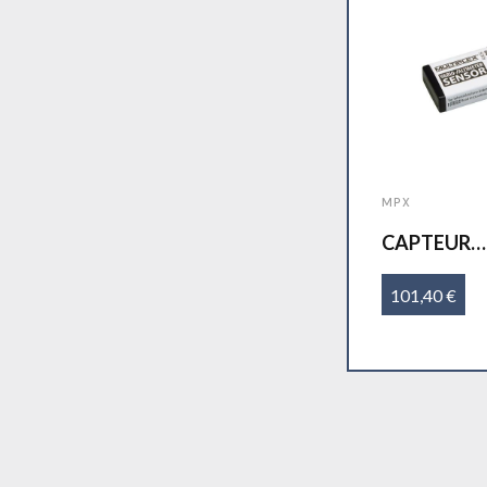
MPX
CAPTEUR
VARIO/ALT
multiplex
101,40 €
Ajouter 