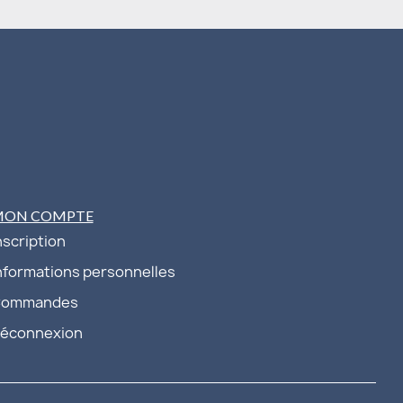
MON COMPTE
nscription
nformations personnelles
ommandes
éconnexion