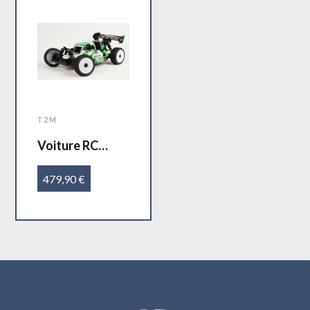
T2M
Voiture RC
THERMIQUE
1/8 Pirate RS 3
479,90 €
SPORT T2M