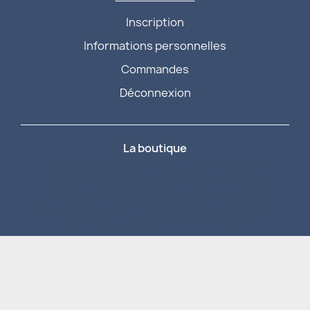
Inscription
Informations personnelles
Commandes
Déconnexion
La boutique
Accessoires électroniques
Avion / Planeur
Bateau RC
Carburant
Chargeur et Accus
Circuit slot voiture
Drone
Games workshop
Hélicoptère
Jeux
Légo
Librairie / catalogue
Loisirs créatif
Lubrifiant
Maquettes
Matériaux, outillage, visserie
Motorisation
Radio commande
Roues / Pneus / Jantes
Simulateur
Véhicule de collection
Véhicule RC
Produits fans
Vintage
Promotions
Nouveautés