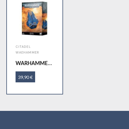
CITADEL
WAEHAMMER
WARHAMMER
SPACE MARINE
DROP POD 48-
39,90 €
27