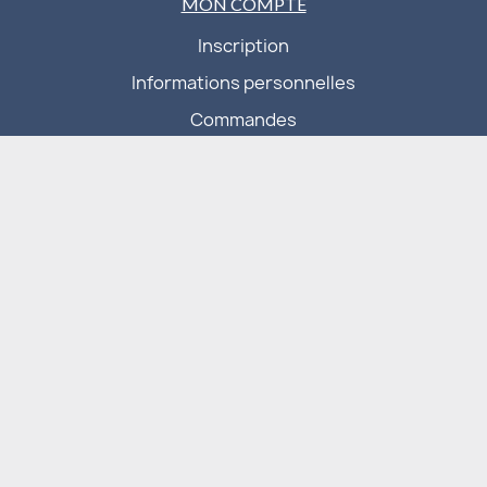
MON COMPTE
Inscription
Informations personnelles
Commandes
Déconnexion
La boutique
Accessoires électroniques
Avion / Planeur
Bateau RC
Carburant
Chargeur et Accus
Circuit slot voiture
Drone
Games workshop
Hélicoptère
Jeux
Légo
Librairie / catalogue
Loisirs créatif
Lubrifiant
Maquettes
Matériaux, outillage, visserie
Motorisation
Radio commande
Roues / Pneus / Jantes
Simulateur
Véhicule de collection
Véhicule RC
Produits fans
Vintage
Promotions
Nouveautés