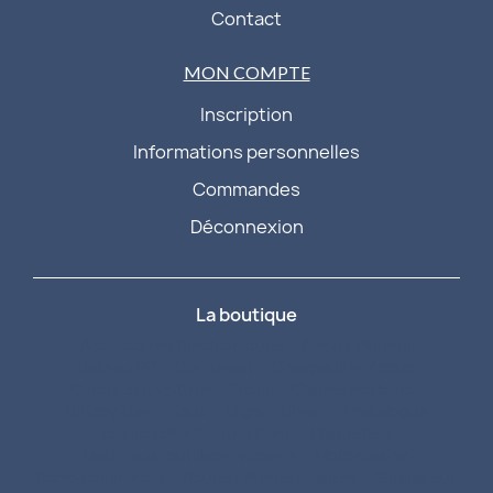
Contact
MON COMPTE
Inscription
Informations personnelles
Commandes
Déconnexion
La boutique
Accessoires électroniques
Avion / Planeur
Bateau RC
Carburant
Chargeur et Accus
Circuit slot voiture
Drone
Games workshop
Hélicoptère
Jeux
Légo
Librairie / catalogue
Loisirs créatif
Lubrifiant
Maquettes
Matériaux, outillage, visserie
Motorisation
Radio commande
Roues / Pneus / Jantes
Simulateur